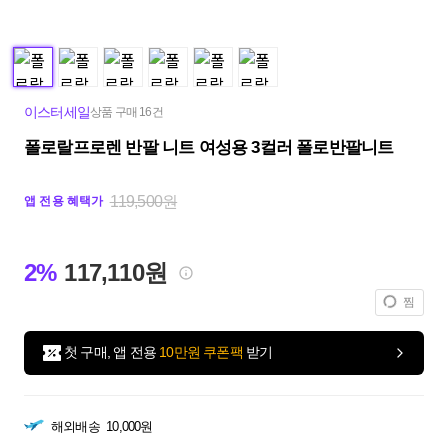
이스터세일
상품 구매 16건
폴로랄프로렌 반팔 니트 여성용 3컬러 폴로반팔니트
119,500원
앱 전용 혜택가
2%
117,110원
찜
첫 구매, 앱 전용
10만원 쿠폰팩
받기
해외배송
10,000원