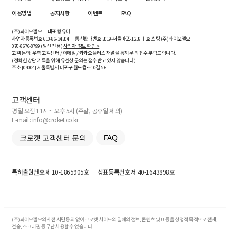
이용방법
공지사항
이벤트
FAQ
(주)와이오엘오 ㅣ 대표 황유미
사업자등록번호
610-86-34204
ㅣ 통신판매번호 2019-서울마포-1239 ㅣ 호스팅 (주)와이오엘오
070-8676-8799 (발신 전용)
사업자 정보 확인 >
고객 문의: 우측 고객센터 / 이메일 / 카카오플러스 채널을 통해 문의 접수 부탁드립니다.
(정확한 상담 기록을 위해 유선상 문의는 접수받고 있지 않습니다)
주소 [
04004
] 서울특별시 마포구 월드컵로10길
5-6
고객센터
평일 오전 11시 ~ 오후 5시 (주말, 공휴일 제외)
E-mail : info@croket.co.kr
크로켓 고객센터 문의
FAQ
특허출원번호
제 10-1865905호
상표등록번호
제 40-1643898호
(주)와이오엘오의 사전 서면 동의 없이 크로켓 사이트의 일체의 정보, 콘텐츠 및 UI등을 상업적 목적으로 전재,
전송, 스크래핑 등 무단 사용할 수 없습니다.