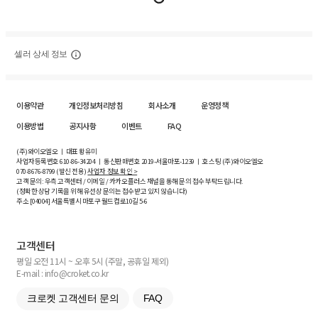
셀러 상세 정보
이용약관
개인정보처리방침
회사소개
운영정책
이용방법
공지사항
이벤트
FAQ
(주)와이오엘오 ㅣ 대표 황유미
사업자등록번호
610-86-34204
ㅣ 통신판매번호 2019-서울마포-1239 ㅣ 호스팅 (주)와이오엘오
070-8676-8799 (발신 전용)
사업자 정보 확인 >
고객 문의: 우측 고객센터 / 이메일 / 카카오플러스 채널을 통해 문의 접수 부탁드립니다.
(정확한 상담 기록을 위해 유선상 문의는 접수받고 있지 않습니다)
주소 [
04004
] 서울특별시 마포구 월드컵로10길
5-6
고객센터
평일 오전 11시 ~ 오후 5시 (주말, 공휴일 제외)
E-mail : info@croket.co.kr
크로켓 고객센터 문의
FAQ