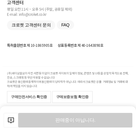
고객센터
평일 오전 11시 ~ 오후 5시 (주말, 공휴일 제외)
E-mail : info@croket.co.kr
크로켓 고객센터 문의
FAQ
특허출원번호
제 10-1865905호
상표등록번호
제 40-1643898호
(주)와이오엘오의 사전 서면 동의 없이 크로켓 사이트의 일체의 정보, 콘텐츠 및 UI등을 상업적 목적으로 전재,
전송, 스크래핑 등 무단 사용할 수 없습니다.
크로켓은 통신판매중개자이며 통신판매의 당사자가 아닙니다. 따라서 크로켓은 상품·거래정보 및 거래에 대
하여 책임을 지지 않습니다.
구매안전서비스 확인증
구매보증보험 확인증
Copyright© 2017-2026 YOLO Co, Ltd. All rights reserved.
판매중이 아닙니다.