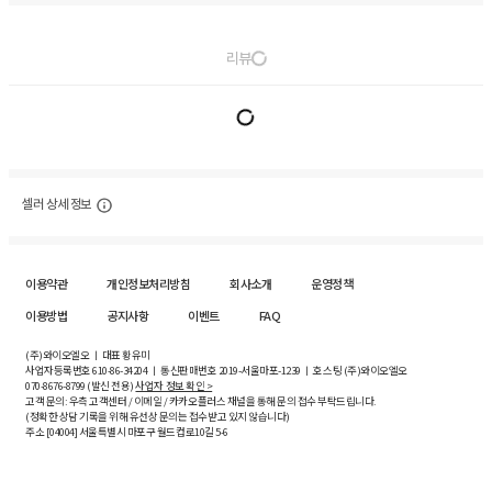
리뷰
셀러 상세 정보
이용약관
개인정보처리방침
회사소개
운영정책
이용방법
공지사항
이벤트
FAQ
(주)와이오엘오 ㅣ 대표 황유미
사업자등록번호
610-86-34204
ㅣ 통신판매번호 2019-서울마포-1239 ㅣ 호스팅 (주)와이오엘오
070-8676-8799 (발신 전용)
사업자 정보 확인 >
고객 문의: 우측 고객센터 / 이메일 / 카카오플러스 채널을 통해 문의 접수 부탁드립니다.
(정확한 상담 기록을 위해 유선상 문의는 접수받고 있지 않습니다)
주소 [
04004
] 서울특별시 마포구 월드컵로10길
5-6