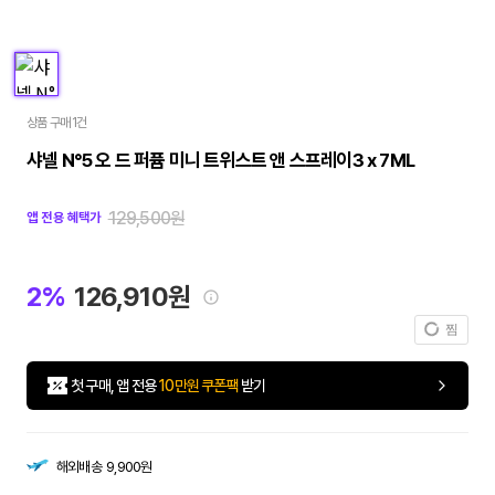
상품 구매 1건
샤넬 N°5 오 드 퍼퓸 미니 트위스트 앤 스프레이3 x 7ML
129,500원
앱 전용 혜택가
2%
126,910원
찜
첫 구매, 앱 전용
10만원 쿠폰팩
받기
해외배송
9,900원