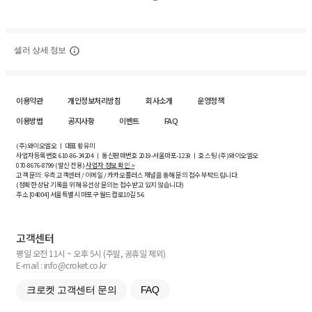
셀러 상세 정보
이용약관
개인정보처리방침
회사소개
운영정책
이용방법
공지사항
이벤트
FAQ
(주)와이오엘오 ㅣ 대표 황유미
사업자등록번호
610-86-34204
ㅣ 통신판매번호 2019-서울마포-1239 ㅣ 호스팅 (주)와이오엘오
070-8676-8799 (발신 전용)
사업자 정보 확인 >
고객 문의: 우측 고객센터 / 이메일 / 카카오플러스 채널을 통해 문의 접수 부탁드립니다.
(정확한 상담 기록을 위해 유선상 문의는 접수받고 있지 않습니다)
주소 [
04004
] 서울특별시 마포구 월드컵로10길
5-6
고객센터
평일 오전 11시 ~ 오후 5시 (주말, 공휴일 제외)
E-mail : info@croket.co.kr
크로켓 고객센터 문의
FAQ