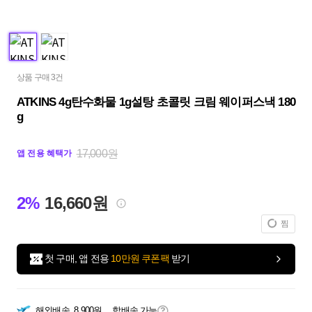
상품 구매 3건
ATKINS 4g탄수화물 1g설탕 초콜릿 크림 웨이퍼스낵 180
g
17,000원
앱 전용 혜택가
2%
16,660원
찜
첫 구매, 앱 전용
10만원 쿠폰팩
받기
해외배송
8,900원
합배송 가능