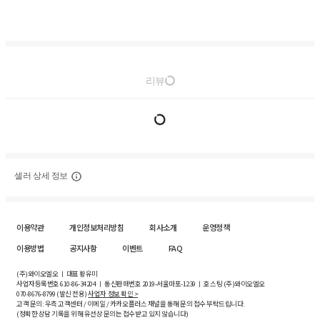
리뷰
셀러 상세 정보
이용약관
개인정보처리방침
회사소개
운영정책
이용방법
공지사항
이벤트
FAQ
(주)와이오엘오 ㅣ 대표 황유미
사업자등록번호
610-86-34204
ㅣ 통신판매번호 2019-서울마포-1239 ㅣ 호스팅 (주)와이오엘오
070-8676-8799 (발신 전용)
사업자 정보 확인 >
고객 문의: 우측 고객센터 / 이메일 / 카카오플러스 채널을 통해 문의 접수 부탁드립니다.
(정확한 상담 기록을 위해 유선상 문의는 접수받고 있지 않습니다)