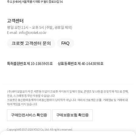
주소 [
04004
] 서울특별시 마포구 월드컵로10길
5-6
고객센터
평일 오전 11시 ~ 오후 5시 (주말, 공휴일 제외)
E-mail : info@croket.co.kr
크로켓 고객센터 문의
FAQ
특허출원번호
제 10-1865905호
상표등록번호
제 40-1643898호
(주)와이오엘오의 사전 서면 동의 없이 크로켓 사이트의 일체의 정보, 콘텐츠 및 UI등을 상업적 목적으로 전재,
전송, 스크래핑 등 무단 사용할 수 없습니다.
크로켓은 통신판매중개자이며 통신판매의 당사자가 아닙니다. 따라서 크로켓은 상품·거래정보 및 거래에 대
하여 책임을 지지 않습니다.
구매안전서비스 확인증
구매보증보험 확인증
Copyright© 2017-2026 YOLO Co, Ltd. All rights reserved.