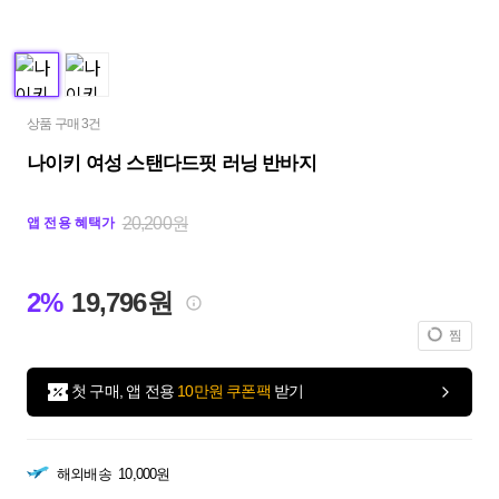
상품 구매 3건
나이키 여성 스탠다드핏 러닝 반바지
20,200원
앱 전용 혜택가
2%
19,796원
찜
첫 구매, 앱 전용
10만원 쿠폰팩
받기
해외배송
10,000원