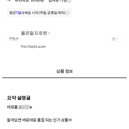
해외배송
19,800원
합배송 가능
평균
7일
내 배송 시작 (주말, 공휴일 제외)
폴로랄프로렌
찜
Polo RalphLauren
상품 정보
바로출고🇺🇸✈️
들어오면 바로바로 품절 되는 인기 상품🫶