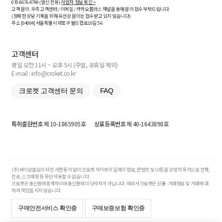
070-8676-8799 (발신 전용)
사업자 정보 확인 >
고객 문의: 우측 고객센터 / 이메일 / 카카오플러스 채널을 통해 문의 접수 부탁드립니다.
(정확한 상담 기록을 위해 유선상 문의는 접수받고 있지 않습니다)
주소 [
04004
] 서울특별시 마포구 월드컵로10길
5-6
고객센터
평일 오전 11시 ~ 오후 5시 (주말, 공휴일 제외)
E-mail : info@croket.co.kr
크로켓 고객센터 문의
FAQ
특허출원번호
제 10-1865905호
상표등록번호
제 40-1643898호
(주)와이오엘오의 사전 서면 동의 없이 크로켓 사이트의 일체의 정보, 콘텐츠 및 UI등을 상업적 목적으로 전재,
전송, 스크래핑 등 무단 사용할 수 없습니다.
크로켓은 통신판매중개자이며 통신판매의 당사자가 아닙니다. 따라서 크로켓은 상품·거래정보 및 거래에 대
하여 책임을 지지 않습니다.
구매안전서비스 확인증
구매보증보험 확인증