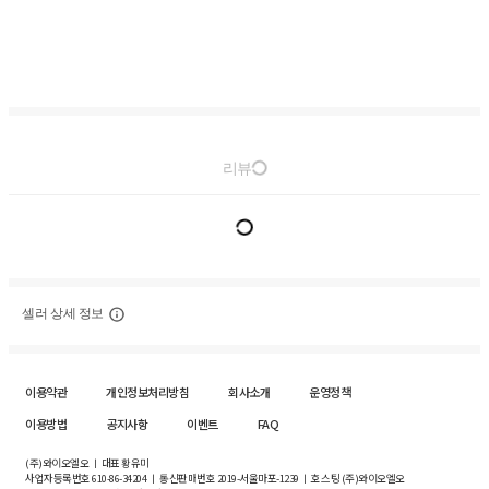
리뷰
셀러 상세 정보
이용약관
개인정보처리방침
회사소개
운영정책
이용방법
공지사항
이벤트
FAQ
(주)와이오엘오 ㅣ 대표 황유미
사업자등록번호
610-86-34204
ㅣ 통신판매번호 2019-서울마포-1239 ㅣ 호스팅 (주)와이오엘오