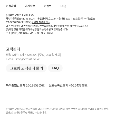
이용방법
공지사항
이벤트
FAQ
(주)와이오엘오 ㅣ 대표 황유미
사업자등록번호
610-86-34204
ㅣ 통신판매번호 2019-서울마포-1239 ㅣ 호스팅 (주)와이오엘오
070-8676-8799 (발신 전용)
사업자 정보 확인 >
고객 문의: 우측 고객센터 / 이메일 / 카카오플러스 채널을 통해 문의 접수 부탁드립니다.
(정확한 상담 기록을 위해 유선상 문의는 접수받고 있지 않습니다)
주소 [
04004
] 서울특별시 마포구 월드컵로10길
5-6
고객센터
평일 오전 11시 ~ 오후 5시 (주말, 공휴일 제외)
E-mail : info@croket.co.kr
크로켓 고객센터 문의
FAQ
특허출원번호
제 10-1865905호
상표등록번호
제 40-1643898호
(주)와이오엘오의 사전 서면 동의 없이 크로켓 사이트의 일체의 정보, 콘텐츠 및 UI등을 상업적 목적으로 전재,
전송, 스크래핑 등 무단 사용할 수 없습니다.