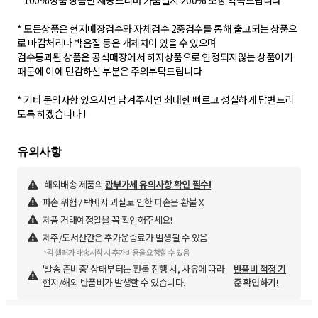
* 100%정품 상품만 제공드리며 가품일시 200% 보장 약속드립니다
* 모든상품은 현지매장검수와 자체검수 2중검수를 통해 출고되는 상품으
로 마감처리나 박음질 등은 개체차이 있을 수 있으며
검수통과된 상품은 공식매장에서 하자상품으로 인정되지않는 상품이기
때문에 이에 민감하신 부분은 주의부탁드립니다
* 기타 문의사항 있으시면 남겨주시면 최대한 빠르고 성실하게 답변드리
도록 하겠습니다 !
해외배송 제품의
관부가세 유의사항 확인 필수!
파손 위험 / 택배사 과실로 인한 파손은 환불 X
제품 거래예정일을 꼭 확인해주세요!
제주/도서산간은 추가운송료가 발생될 수 있음
*각 셀러가 배송시작 시 추가비용을 요청할 수 있음
'발송 준비중' 상태부터는 환불 진행 시, 사유에 따라
반품비 책정 기
현지/해외 반품비가 발생할 수 있습니다.
준 확인하기!