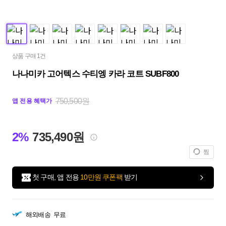
상품 구매 1건
나나미카 고어텍스 수티엥 카라 코트 SUBF800
750,500원
앱 전용 혜택가
2%
735,490원
찜
첫 구매, 앱 전용
10만원 쿠폰팩
받기
해외배송
무료