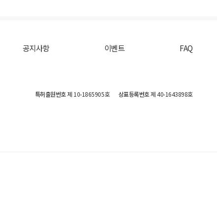
공지사항
이벤트
FAQ
특허출원번호
제 10-1865905호
상표등록번호
제 40-1643898호