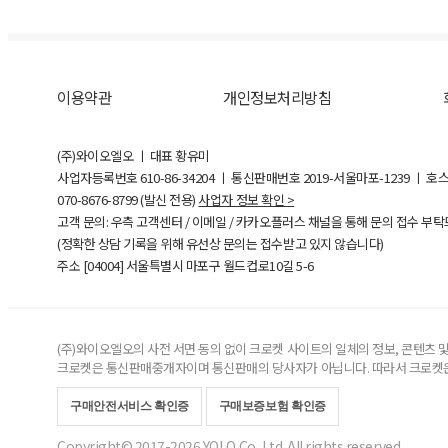
이용약관
개인정보처리방침
(주)와이오엘오 ㅣ 대표 황유미
사업자등록번호
610-86-34204
ㅣ 통신판매번호 2019-서울마포-1239 ㅣ 호
070-8676-8799 (발신 전용)
사업자 정보 확인 >
고객 문의: 우측 고객센터 / 이메일 / 카카오플러스 채널을 통해 문의 접수 부
(정확한 상담 기록을 위해 유선상 문의는 접수받고 있지 않습니다)
주소 [
04004
] 서울특별시 마포구 월드컵로10길
5-6
(주)와이오엘오의 사전 서면 동의 없이 크로켓 사이트의 일체의 정보, 콘텐츠 및 
크로켓은 통신판매중개자이며 통신판매의 당사자가 아닙니다. 따라서 크로켓은
구매안전서비스 확인증
구매보증보험 확인증
Copyright© 2017-2026 YOLO Co, Ltd. All rights reserved.