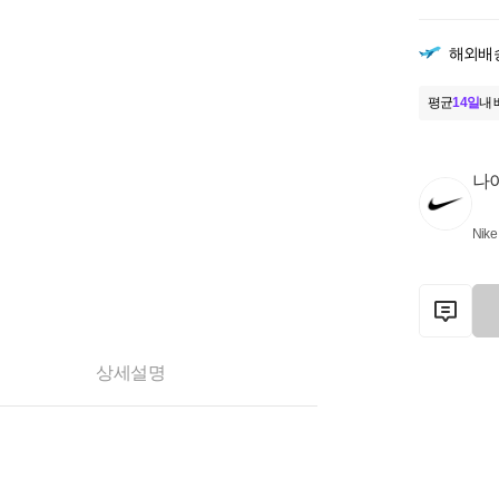
해외배
평균
14일
내 
나
Nike
상세설명