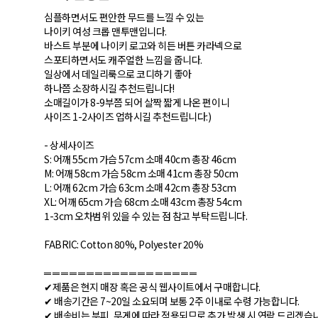
심플하면서도 편안한 무드를 느낄 수 있는
나이키 여성 크롭 맨투맨입니다.
바스트 부분에 나이키 로고와 히든 버튼 카라넥으로
스포티하면서도 캐주얼한 느낌을 줍니다.
일상에서 데일리룩으로 코디하기 좋아
하나쯤 소장하시길 추천드립니다!
소매길이가 8-9부쯤 되어 살짝 짧게 나온 편이니
사이즈 1-2사이즈 업하시길 추천드립니다:)
- 상세사이즈
S: 어깨 55cm 가슴 57cm 소매 40cm 총장 46cm
M: 어깨 58cm 가슴 58cm 소매 41cm 총장 50cm
L: 어깨 62cm 가슴 63cm 소매 42cm 총장 53cm
XL: 어깨 65cm 가슴 68cm 소매 43cm 총장 54cm
1-3cm 오차범위 있을 수 있는 점 참고 부탁드립니다.
FABRIC: Cotton 80%, Polyester 20%
═ ═ ═ ═ ═ ═ ═ ═ ═ ═ ═ ═ ═ ═ ═ ═ ═ ═
✔제품은 현지 매장 혹은 공식 웹사이트에서 구매합니다.
✔ 배송기간은 7~20일 소요되며 보통 2주 이내로 수령 가능합니다.
✔ 배송비는 부피, 무게에 따라 적용되므로 추가 발생 시 연락 드리겠습