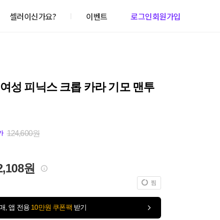
셀러이신가요?
이벤트
로그인
회원가입
여성 피닉스 크롭 카라 기모 맨투
124,600원
가
2,108원
찜
매, 앱 전용
10만원 쿠폰팩
받기