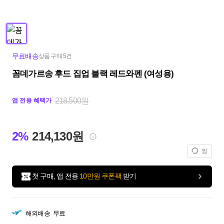
무료배송
상품 구매 5건
꼼데가르송 후드 집업 블랙 레드와펜 (여성용)
218,500원
앱 전용 혜택가
2%
214,130원
찜
첫 구매, 앱 전용
10만원 쿠폰팩
받기
해외배송
무료