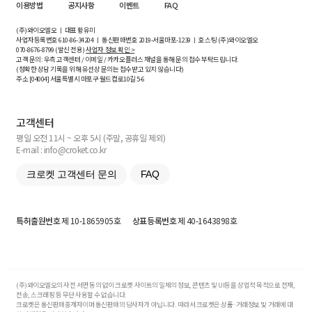
이용방법
공지사항
이벤트
FAQ
(주)와이오엘오 ㅣ 대표 황유미
사업자등록번호
610-86-34204
ㅣ 통신판매번호 2019-서울마포-1239 ㅣ 호스팅 (주)와이오엘오
070-8676-8799 (발신 전용)
사업자 정보 확인 >
고객 문의: 우측 고객센터 / 이메일 / 카카오플러스 채널을 통해 문의 접수 부탁드립니다.
(정확한 상담 기록을 위해 유선상 문의는 접수받고 있지 않습니다)
주소 [
04004
] 서울특별시 마포구 월드컵로10길
5-6
고객센터
평일 오전 11시 ~ 오후 5시 (주말, 공휴일 제외)
E-mail : info@croket.co.kr
크로켓 고객센터 문의
FAQ
특허출원번호
제 10-1865905호
상표등록번호
제 40-1643898호
(주)와이오엘오의 사전 서면 동의 없이 크로켓 사이트의 일체의 정보, 콘텐츠 및 UI등을 상업적 목적으로 전재,
전송, 스크래핑 등 무단 사용할 수 없습니다.
크로켓은 통신판매중개자이며 통신판매의 당사자가 아닙니다. 따라서 크로켓은 상품·거래정보 및 거래에 대