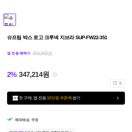
슈프림 박스 로고 크루넥 지브라 SUP-FW22-351
354,300원
앱 전용 혜택가
2%
347,214원
찜
첫 구매, 앱 전용
10만원 쿠폰팩
받기
해외배송
무료