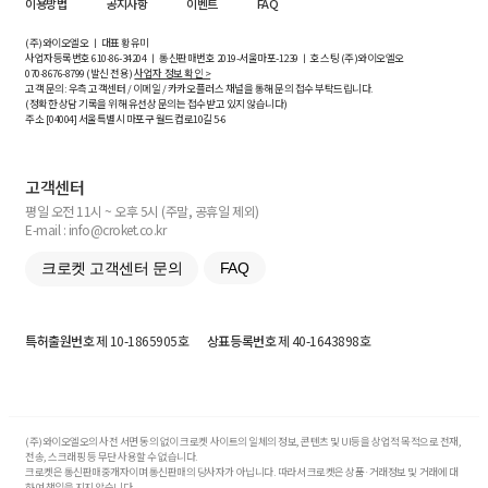
이용방법
공지사항
이벤트
FAQ
(주)와이오엘오 ㅣ 대표 황유미
사업자등록번호
610-86-34204
ㅣ 통신판매번호 2019-서울마포-1239 ㅣ 호스팅 (주)와이오엘오
070-8676-8799 (발신 전용)
사업자 정보 확인 >
고객 문의: 우측 고객센터 / 이메일 / 카카오플러스 채널을 통해 문의 접수 부탁드립니다.
(정확한 상담 기록을 위해 유선상 문의는 접수받고 있지 않습니다)
주소 [
04004
] 서울특별시 마포구 월드컵로10길
5-6
고객센터
평일 오전 11시 ~ 오후 5시 (주말, 공휴일 제외)
E-mail : info@croket.co.kr
크로켓 고객센터 문의
FAQ
특허출원번호
제 10-1865905호
상표등록번호
제 40-1643898호
(주)와이오엘오의 사전 서면 동의 없이 크로켓 사이트의 일체의 정보, 콘텐츠 및 UI등을 상업적 목적으로 전재,
전송, 스크래핑 등 무단 사용할 수 없습니다.
크로켓은 통신판매중개자이며 통신판매의 당사자가 아닙니다. 따라서 크로켓은 상품·거래정보 및 거래에 대
하여 책임을 지지 않습니다.