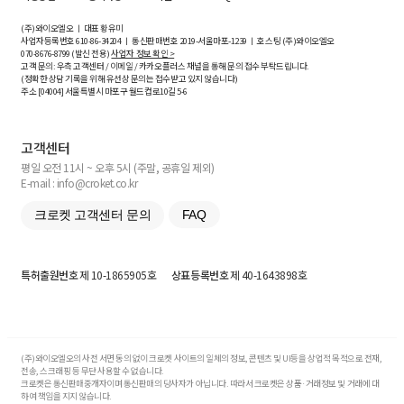
(주)와이오엘오 ㅣ 대표 황유미
사업자등록번호
610-86-34204
ㅣ 통신판매번호 2019-서울마포-1239 ㅣ 호스팅 (주)와이오엘오
070-8676-8799 (발신 전용)
사업자 정보 확인 >
고객 문의: 우측 고객센터 / 이메일 / 카카오플러스 채널을 통해 문의 접수 부탁드립니다.
(정확한 상담 기록을 위해 유선상 문의는 접수받고 있지 않습니다)
주소 [
04004
] 서울특별시 마포구 월드컵로10길
5-6
고객센터
평일 오전 11시 ~ 오후 5시 (주말, 공휴일 제외)
E-mail : info@croket.co.kr
크로켓 고객센터 문의
FAQ
특허출원번호
제 10-1865905호
상표등록번호
제 40-1643898호
(주)와이오엘오의 사전 서면 동의 없이 크로켓 사이트의 일체의 정보, 콘텐츠 및 UI등을 상업적 목적으로 전재,
전송, 스크래핑 등 무단 사용할 수 없습니다.
크로켓은 통신판매중개자이며 통신판매의 당사자가 아닙니다. 따라서 크로켓은 상품·거래정보 및 거래에 대
하여 책임을 지지 않습니다.