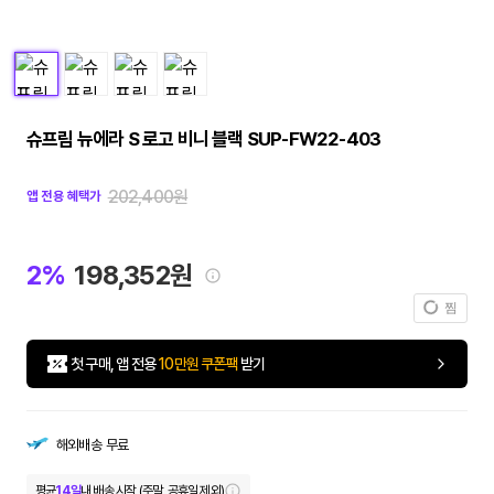
슈프림 뉴에라 S 로고 비니 블랙 SUP-FW22-403
202,400원
앱 전용 혜택가
2%
198,352원
찜
첫 구매, 앱 전용
10만원 쿠폰팩
받기
해외배송
무료
평균
14일
내 배송 시작 (주말, 공휴일 제외)