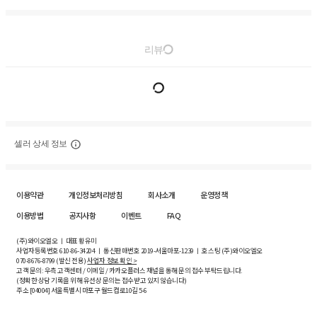
리뷰
셀러 상세 정보
이용약관
개인정보처리방침
회사소개
운영정책
이용방법
공지사항
이벤트
FAQ
(주)와이오엘오 ㅣ 대표 황유미
사업자등록번호
610-86-34204
ㅣ 통신판매번호 2019-서울마포-1239 ㅣ 호스팅 (주)와이오엘오
070-8676-8799 (발신 전용)
사업자 정보 확인 >
고객 문의: 우측 고객센터 / 이메일 / 카카오플러스 채널을 통해 문의 접수 부탁드립니다.
(정확한 상담 기록을 위해 유선상 문의는 접수받고 있지 않습니다)
주소 [
04004
] 서울특별시 마포구 월드컵로10길
5-6