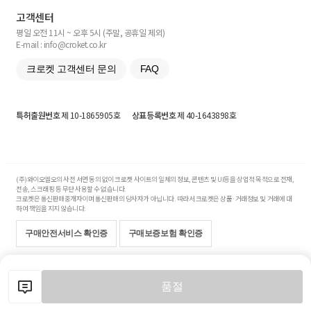
고객센터
평일 오전 11시 ~ 오후 5시 (주말, 공휴일 제외)
E-mail : info@croket.co.kr
크로켓 고객센터 문의
FAQ
특허출원번호
제 10-1865905호
상표등록번호
제 40-1643898호
(주)와이오엘오의 사전 서면 동의 없이 크로켓 사이트의 일체의 정보, 콘텐츠 및 UI등을 상업적 목적으로 전재,
전송, 스크래핑 등 무단 사용할 수 없습니다.
크로켓은 통신판매중개자이며 통신판매의 당사자가 아닙니다. 따라서 크로켓은 상품·거래정보 및 거래에 대
하여 책임을 지지 않습니다.
구매안전서비스 확인증
구매보증보험 확인증
Copyright© 2017-2026 YOLO Co, Ltd. All rights reserved.
품절