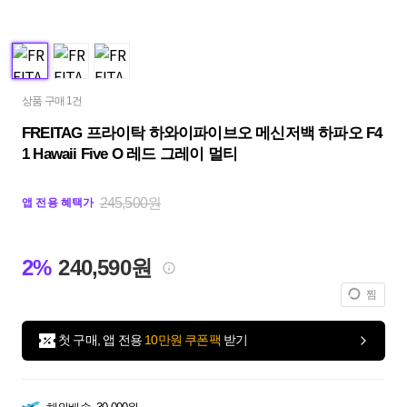
상품 구매 1건
FREITAG 프라이탁 하와이파이브오 메신저백 하파오 F4
1 Hawaii Five O 레드 그레이 멀티
245,500원
앱 전용 혜택가
2%
240,590원
찜
첫 구매, 앱 전용
10만원 쿠폰팩
받기