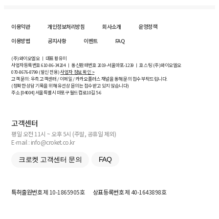
이용약관
개인정보처리방침
회사소개
운영정책
이용방법
공지사항
이벤트
FAQ
(주)와이오엘오 ㅣ 대표 황유미
사업자등록번호
610-86-34204
ㅣ 통신판매번호 2019-서울마포-1239 ㅣ 호스팅 (주)와이오엘오
070-8676-8799 (발신 전용)
사업자 정보 확인 >
고객 문의: 우측 고객센터 / 이메일 / 카카오플러스 채널을 통해 문의 접수 부탁드립니다.
(정확한 상담 기록을 위해 유선상 문의는 접수받고 있지 않습니다)
주소 [
04004
] 서울특별시 마포구 월드컵로10길
5-6
고객센터
평일 오전 11시 ~ 오후 5시 (주말, 공휴일 제외)
E-mail : info@croket.co.kr
크로켓 고객센터 문의
FAQ
특허출원번호
제 10-1865905호
상표등록번호
제 40-1643898호