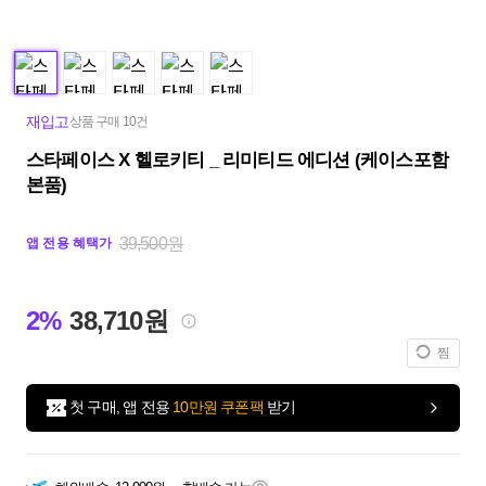
재입고
상품 구매 10건
스타페이스 X 헬로키티 _ 리미티드 에디션 (케이스포함
본품)
39,500원
앱 전용 혜택가
2%
38,710원
찜
첫 구매, 앱 전용
10만원 쿠폰팩
받기