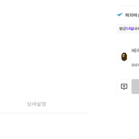
해외배
평균
14일
내 
베
BAP
상세설명