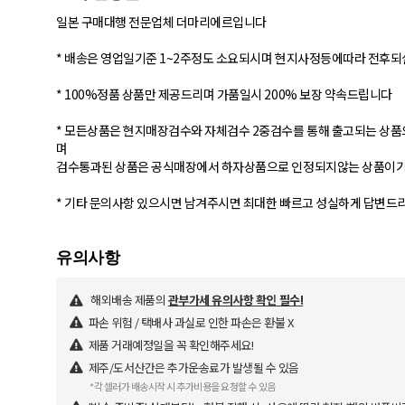
일본 구매대행 전문업체 더마리에르입니다
* 배송은 영업일기준 1~2주정도 소요되시며 현지사정등에따라 전후
* 100%정품 상품만 제공드리며 가품일시 200% 보장 약속드립니다
* 모든상품은 현지매장검수와 자체검수 2중검수를 통해 출고되는 상품
며
검수통과된 상품은 공식매장에서 하자상품으로 인정되지않는 상품이기
* 기타 문의사항 있으시면 남겨주시면 최대한 빠르고 성실하게 답변드리
해외배송 제품의
관부가세 유의사항 확인 필수!
파손 위험 / 택배사 과실로 인한 파손은 환불 X
제품 거래예정일을 꼭 확인해주세요!
제주/도서산간은 추가운송료가 발생될 수 있음
*각 셀러가 배송시작 시 추가비용을 요청할 수 있음