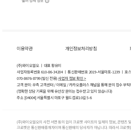
셀러 상세 정보
이용약관
개인정보처리방침
(주)와이오엘오 ㅣ 대표 황유미
사업자등록번호
610-86-34204
ㅣ 통신판매번호 2019-서울마포-1239 ㅣ 호
070-8676-8799 (발신 전용)
사업자 정보 확인 >
고객 문의: 우측 고객센터 / 이메일 / 카카오플러스 채널을 통해 문의 접수 부
(정확한 상담 기록을 위해 유선상 문의는 접수받고 있지 않습니다)
주소 [
04004
] 서울특별시 마포구 월드컵로10길
5-6
(주)와이오엘오의 사전 서면 동의 없이 크로켓 사이트의 일체의 정보, 콘텐츠 및 
크로켓은 통신판매중개자이며 통신판매의 당사자가 아닙니다. 따라서 크로켓은