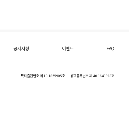
공지사항
이벤트
FAQ
특허출원번호
제 10-1865905호
상표등록번호
제 40-1643898호