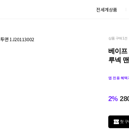
전세계상품
상품 구매 1건
베이프
루넥 맨투
앱 전용 혜택
2%
28
첫 구