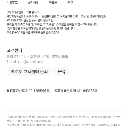
이용방법
공지사항
이벤트
FAQ
(주)와이오엘오 ㅣ 대표 황유미
사업자등록번호
610-86-34204
ㅣ 통신판매번호 2019-서울마포-1239 ㅣ 호스팅 (주)와이오엘오
070-8676-8799 (발신 전용)
사업자 정보 확인 >
고객 문의: 우측 고객센터 / 이메일 / 카카오플러스 채널을 통해 문의 접수 부탁드립니다.
(정확한 상담 기록을 위해 유선상 문의는 접수받고 있지 않습니다)
주소 [
04004
] 서울특별시 마포구 월드컵로10길
5-6
고객센터
평일 오전 11시 ~ 오후 5시 (주말, 공휴일 제외)
E-mail : info@croket.co.kr
크로켓 고객센터 문의
FAQ
특허출원번호
제 10-1865905호
상표등록번호
제 40-1643898호
(주)와이오엘오의 사전 서면 동의 없이 크로켓 사이트의 일체의 정보, 콘텐츠 및 UI등을 상업적 목적으로 전재,
전송, 스크래핑 등 무단 사용할 수 없습니다.
크로켓은 통신판매중개자이며 통신판매의 당사자가 아닙니다. 따라서 크로켓은 상품·거래정보 및 거래에 대