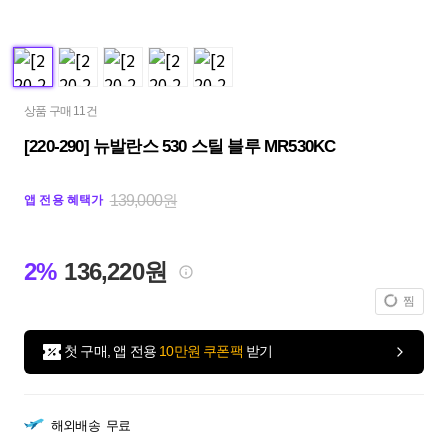
상품 구매 11건
[220-290] 뉴발란스 530 스틸 블루 MR530KC
139,000원
앱 전용 혜택가
2%
136,220원
찜
첫 구매, 앱 전용
10만원 쿠폰팩
받기
해외배송
무료