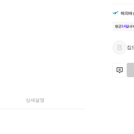
해외배
평균
14일
내 
집
상세설명