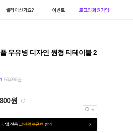
셀러이신가요?
이벤트
로그인
회원가입
플 우유병 디자인 원형 티테이블 2
60,000원
가
,800원
찜
매, 앱 전용
10만원 쿠폰팩
받기