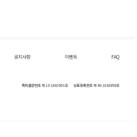
공지사항
이벤트
FAQ
특허출원번호
제 10-1865905호
상표등록번호
제 40-1643898호