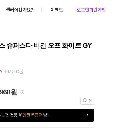
셀러이신가요?
이벤트
로그인
회원가입
 슈퍼스타 비건 오프 화이트 GY
102,000원
가
,960원
찜
매, 앱 전용
10만원 쿠폰팩
받기