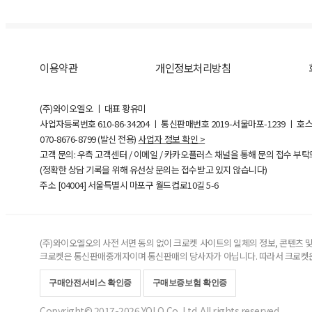
이용약관
개인정보처리방침
(주)와이오엘오 ㅣ 대표 황유미
사업자등록번호
610-86-34204
ㅣ 통신판매번호 2019-서울마포-1239 ㅣ 호
070-8676-8799 (발신 전용)
사업자 정보 확인 >
고객 문의: 우측 고객센터 / 이메일 / 카카오플러스 채널을 통해 문의 접수 부
(정확한 상담 기록을 위해 유선상 문의는 접수받고 있지 않습니다)
주소 [
04004
] 서울특별시 마포구 월드컵로10길
5-6
(주)와이오엘오의 사전 서면 동의 없이 크로켓 사이트의 일체의 정보, 콘텐츠 및 
크로켓은 통신판매중개자이며 통신판매의 당사자가 아닙니다. 따라서 크로켓은
구매안전서비스 확인증
구매보증보험 확인증
Copyright© 2017-2026 YOLO Co, Ltd. All rights reserved.