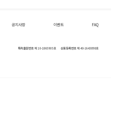
공지사항
이벤트
FAQ
특허출원번호
제 10-1865905호
상표등록번호
제 40-1643898호