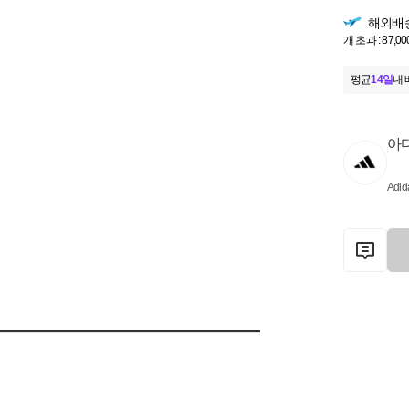
해외배
개 초과 : 87,00
평균
14일
내 
아
Adid