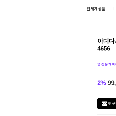
전세계상품
아디다스
4656
앱 전용 혜택
2%
99
첫 구