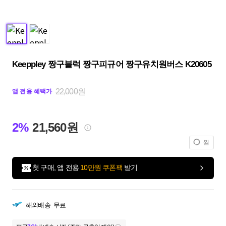
Keeppley 짱구블럭 짱구피규어 짱구유치원버스 K20605
22,000원
앱 전용 혜택가
2%
21,560원
찜
첫 구매, 앱 전용
10만원 쿠폰팩
받기
해외배송
무료