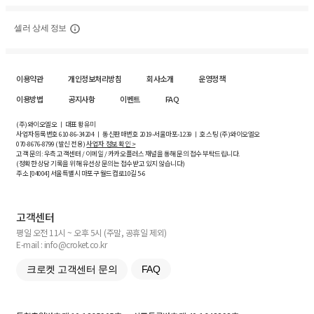
셀러 상세 정보
이용약관
개인정보처리방침
회사소개
운영정책
이용방법
공지사항
이벤트
FAQ
(주)와이오엘오 ㅣ 대표 황유미
사업자등록번호
610-86-34204
ㅣ 통신판매번호 2019-서울마포-1239 ㅣ 호스팅 (주)와이오엘오
070-8676-8799 (발신 전용)
사업자 정보 확인 >
고객 문의: 우측 고객센터 / 이메일 / 카카오플러스 채널을 통해 문의 접수 부탁드립니다.
(정확한 상담 기록을 위해 유선상 문의는 접수받고 있지 않습니다)
주소 [
04004
] 서울특별시 마포구 월드컵로10길
5-6
고객센터
평일 오전 11시 ~ 오후 5시 (주말, 공휴일 제외)
E-mail : info@croket.co.kr
크로켓 고객센터 문의
FAQ