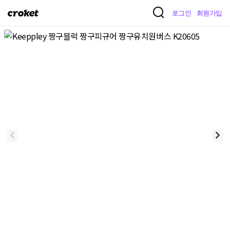
크
로그인
회원가입
로
켓