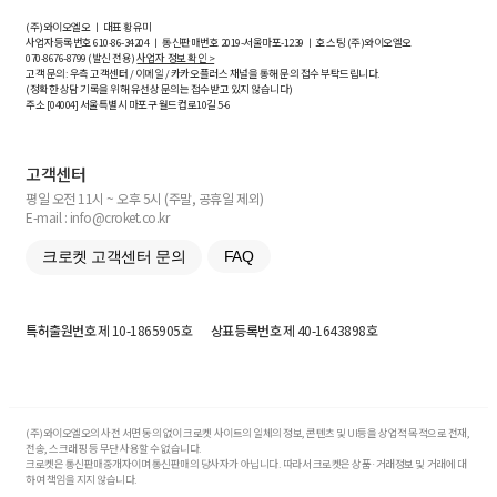
(주)와이오엘오 ㅣ 대표 황유미
사업자등록번호
610-86-34204
ㅣ 통신판매번호 2019-서울마포-1239 ㅣ 호스팅 (주)와이오엘오
070-8676-8799 (발신 전용)
사업자 정보 확인 >
고객 문의: 우측 고객센터 / 이메일 / 카카오플러스 채널을 통해 문의 접수 부탁드립니다.
(정확한 상담 기록을 위해 유선상 문의는 접수받고 있지 않습니다)
주소 [
04004
] 서울특별시 마포구 월드컵로10길
5-6
고객센터
평일 오전 11시 ~ 오후 5시 (주말, 공휴일 제외)
E-mail : info@croket.co.kr
크로켓 고객센터 문의
FAQ
특허출원번호
제 10-1865905호
상표등록번호
제 40-1643898호
(주)와이오엘오의 사전 서면 동의 없이 크로켓 사이트의 일체의 정보, 콘텐츠 및 UI등을 상업적 목적으로 전재,
전송, 스크래핑 등 무단 사용할 수 없습니다.
크로켓은 통신판매중개자이며 통신판매의 당사자가 아닙니다. 따라서 크로켓은 상품·거래정보 및 거래에 대
하여 책임을 지지 않습니다.