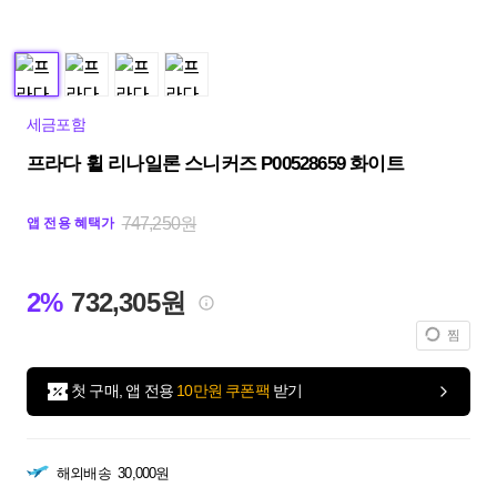
세금포함
프라다 휠 리나일론 스니커즈 P00528659 화이트
747,250원
앱 전용 혜택가
2%
732,305원
찜
첫 구매, 앱 전용
10만원 쿠폰팩
받기
해외배송
30,000원