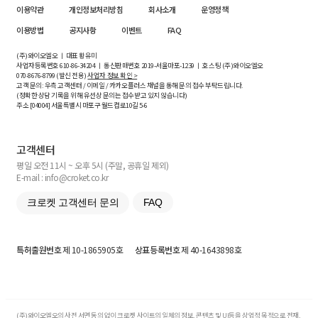
이용약관
개인정보처리방침
회사소개
운영정책
이용방법
공지사항
이벤트
FAQ
(주)와이오엘오 ㅣ 대표 황유미
사업자등록번호
610-86-34204
ㅣ 통신판매번호 2019-서울마포-1239 ㅣ 호스팅 (주)와이오엘오
070-8676-8799 (발신 전용)
사업자 정보 확인 >
고객 문의: 우측 고객센터 / 이메일 / 카카오플러스 채널을 통해 문의 접수 부탁드립니다.
(정확한 상담 기록을 위해 유선상 문의는 접수받고 있지 않습니다)
주소 [
04004
] 서울특별시 마포구 월드컵로10길
5-6
고객센터
평일 오전 11시 ~ 오후 5시 (주말, 공휴일 제외)
E-mail : info@croket.co.kr
크로켓 고객센터 문의
FAQ
특허출원번호
제 10-1865905호
상표등록번호
제 40-1643898호
(주)와이오엘오의 사전 서면 동의 없이 크로켓 사이트의 일체의 정보, 콘텐츠 및 UI등을 상업적 목적으로 전재,