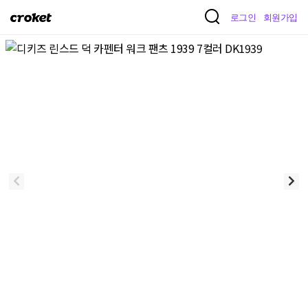
크
로그인
회원가입
로
켓