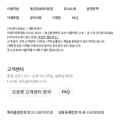
이용약관
개인정보처리방침
회사소개
운영정책
이용방법
공지사항
이벤트
FAQ
(주)와이오엘오 ㅣ 대표 황유미
사업자등록번호
610-86-34204
ㅣ 통신판매번호 2019-서울마포-1239 ㅣ 호스팅 (주)와이오엘오
070-8676-8799 (발신 전용)
사업자 정보 확인 >
고객 문의: 우측 고객센터 / 이메일 / 카카오플러스 채널을 통해 문의 접수 부탁드립니다.
(정확한 상담 기록을 위해 유선상 문의는 접수받고 있지 않습니다)
주소 [
04004
] 서울특별시 마포구 월드컵로10길
5-6
고객센터
평일 오전 11시 ~ 오후 5시 (주말, 공휴일 제외)
E-mail : info@croket.co.kr
크로켓 고객센터 문의
FAQ
특허출원번호
제 10-1865905호
상표등록번호
제 40-1643898호