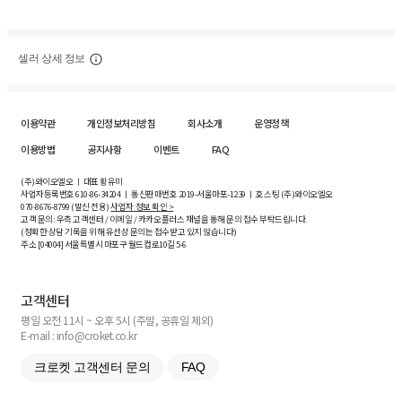
셀러 상세 정보
이용약관
개인정보처리방침
회사소개
운영정책
이용방법
공지사항
이벤트
FAQ
(주)와이오엘오 ㅣ 대표 황유미
사업자등록번호
610-86-34204
ㅣ 통신판매번호 2019-서울마포-1239 ㅣ 호스팅 (주)와이오엘오
070-8676-8799 (발신 전용)
사업자 정보 확인 >
고객 문의: 우측 고객센터 / 이메일 / 카카오플러스 채널을 통해 문의 접수 부탁드립니다.
(정확한 상담 기록을 위해 유선상 문의는 접수받고 있지 않습니다)
주소 [
04004
] 서울특별시 마포구 월드컵로10길
5-6
고객센터
평일 오전 11시 ~ 오후 5시 (주말, 공휴일 제외)
E-mail : info@croket.co.kr
크로켓 고객센터 문의
FAQ