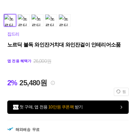
집드리
노르딕 불독 와인잔거치대 와인잔걸이 인테리어소품
26,000원
앱 전용 혜택가
2%
25,480원
찜
첫 구매, 앱 전용
10만원 쿠폰팩
받기
해외배송
무료