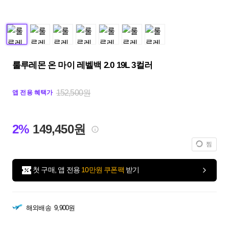
룰루레몬 온 마이 레벨백 2.0 19L 3컬러
152,500원
앱 전용 혜택가
2%
149,450원
찜
첫 구매, 앱 전용
10만원 쿠폰팩
받기
해외배송
9,900원