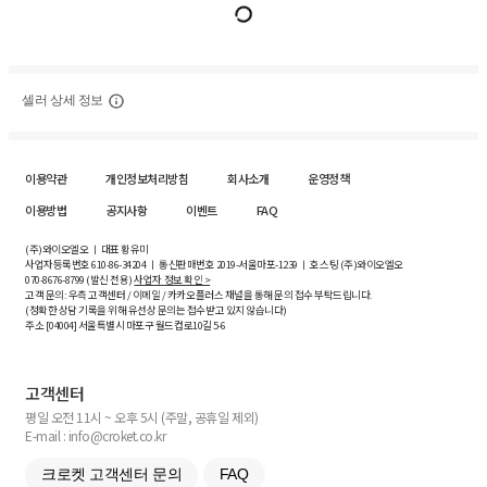
셀러 상세 정보
이용약관
개인정보처리방침
회사소개
운영정책
이용방법
공지사항
이벤트
FAQ
(주)와이오엘오 ㅣ 대표 황유미
사업자등록번호
610-86-34204
ㅣ 통신판매번호 2019-서울마포-1239 ㅣ 호스팅 (주)와이오엘오
070-8676-8799 (발신 전용)
사업자 정보 확인 >
고객 문의: 우측 고객센터 / 이메일 / 카카오플러스 채널을 통해 문의 접수 부탁드립니다.
(정확한 상담 기록을 위해 유선상 문의는 접수받고 있지 않습니다)
주소 [
04004
] 서울특별시 마포구 월드컵로10길
5-6
고객센터
평일 오전 11시 ~ 오후 5시 (주말, 공휴일 제외)
E-mail : info@croket.co.kr
크로켓 고객센터 문의
FAQ