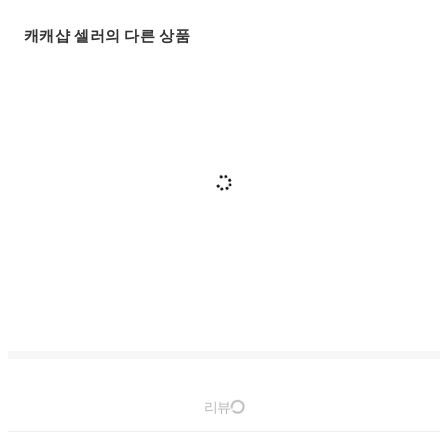
캐캐샵 셀러의 다른 상품
리뷰