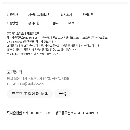
이용약관
개인정보처리방침
회사소개
운영정책
이용방법
공지사항
이벤트
FAQ
(주)와이오엘오 ㅣ 대표 황유미
사업자등록번호
610-86-34204
ㅣ 통신판매번호 2019-서울마포-1239 ㅣ 호스팅 (주)와이오엘오
070-8676-8799 (발신 전용)
사업자 정보 확인 >
고객 문의: 우측 고객센터 / 이메일 / 카카오플러스 채널을 통해 문의 접수 부탁드립니다.
(정확한 상담 기록을 위해 유선상 문의는 접수받고 있지 않습니다)
주소 [
04004
] 서울특별시 마포구 월드컵로10길
5-6
고객센터
평일 오전 11시 ~ 오후 5시 (주말, 공휴일 제외)
E-mail : info@croket.co.kr
크로켓 고객센터 문의
FAQ
특허출원번호
제 10-1865905호
상표등록번호
제 40-1643898호