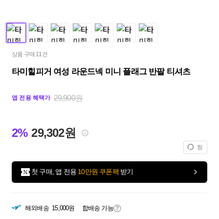
상품 구매 11건
타미힐피거 여성 라운드넥 미니 플래그 반팔 티셔츠
29,900원
앱 전용 혜택가
2%
29,302원
찜
첫 구매, 앱 전용
10만원 쿠폰팩
받기
해외배송
15,000원
합배송 가능