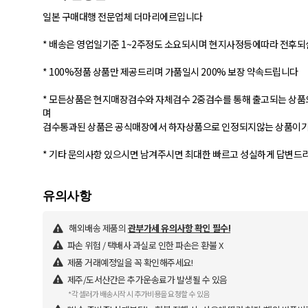
일본 구매대행 전문업체 더마리에르입니다
* 배송은 영업일기준 1~2주정도 소요되시며 현지사정등에따라 전후
* 100%정품 상품만 제공드리며 가품일시 200% 보장 약속드립니다
* 모든상품은 현지매장검수와 자체검수 2중검수를 통해 출고되는 상품
며
검수통과된 상품은 공식매장에서 하자상품으로 인정되지않는 상품이기
* 기타 문의사항 있으시면 남겨주시면 최대한 빠르고 성실하게 답변드리
해외배송 제품의
관부가세 유의사항 확인 필수!
파손 위험 / 택배사 과실로 인한 파손은 환불 X
제품 거래예정일을 꼭 확인해주세요!
제주/도서산간은 추가운송료가 발생될 수 있음
*각 셀러가 배송시작 시 추가비용을 요청할 수 있음