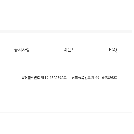
공지사항
이벤트
FAQ
특허출원번호
제 10-1865905호
상표등록번호
제 40-1643898호