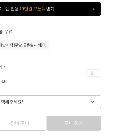
매, 앱 전용
10만원 쿠폰팩
받기
송
무료
배송 시작 (주말, 공휴일 제외)
터
찜
TER
선택해주세요!
장바구니
구매하기