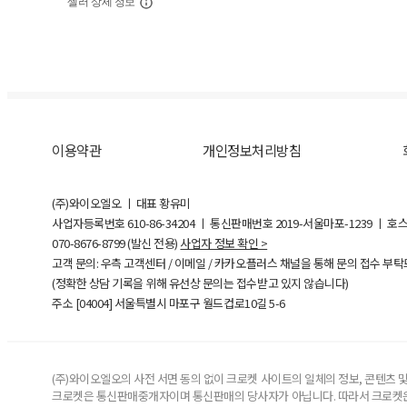
셀러 상세 정보
이용약관
개인정보처리방침
(주)와이오엘오 ㅣ 대표 황유미
사업자등록번호
610-86-34204
ㅣ 통신판매번호 2019-서울마포-1239 ㅣ 호
070-8676-8799 (발신 전용)
사업자 정보 확인 >
고객 문의: 우측 고객센터 / 이메일 / 카카오플러스 채널을 통해 문의 접수 부
(정확한 상담 기록을 위해 유선상 문의는 접수받고 있지 않습니다)
주소 [
04004
] 서울특별시 마포구 월드컵로10길
5-6
(주)와이오엘오의 사전 서면 동의 없이 크로켓 사이트의 일체의 정보, 콘텐츠 및 
크로켓은 통신판매중개자이며 통신판매의 당사자가 아닙니다. 따라서 크로켓은