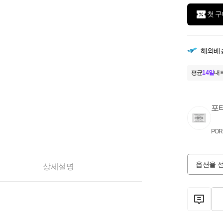
첫 구
해외배
평균
14일
내 
포
POR
옵션을 
상세설명