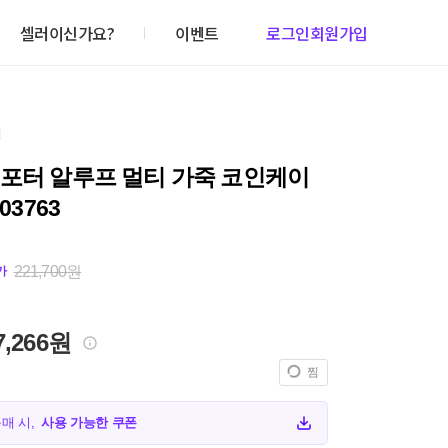
셀러이신가요?
이벤트
로그인
회원가입
건
 포터 알루프 멀티 가죽 코인케이
-03763
221,700원
가
7,266원
찜
구매 시,
사용 가능한 쿠폰