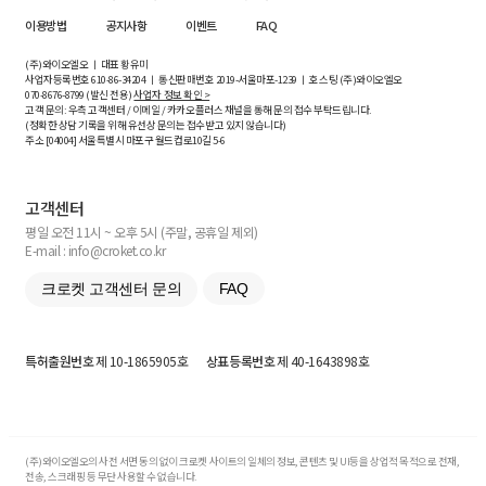
이용방법
공지사항
이벤트
FAQ
(주)와이오엘오 ㅣ 대표 황유미
사업자등록번호
610-86-34204
ㅣ 통신판매번호 2019-서울마포-1239 ㅣ 호스팅 (주)와이오엘오
070-8676-8799 (발신 전용)
사업자 정보 확인 >
고객 문의: 우측 고객센터 / 이메일 / 카카오플러스 채널을 통해 문의 접수 부탁드립니다.
(정확한 상담 기록을 위해 유선상 문의는 접수받고 있지 않습니다)
주소 [
04004
] 서울특별시 마포구 월드컵로10길
5-6
고객센터
평일 오전 11시 ~ 오후 5시 (주말, 공휴일 제외)
E-mail : info@croket.co.kr
크로켓 고객센터 문의
FAQ
특허출원번호
제 10-1865905호
상표등록번호
제 40-1643898호
(주)와이오엘오의 사전 서면 동의 없이 크로켓 사이트의 일체의 정보, 콘텐츠 및 UI등을 상업적 목적으로 전재,
전송, 스크래핑 등 무단 사용할 수 없습니다.