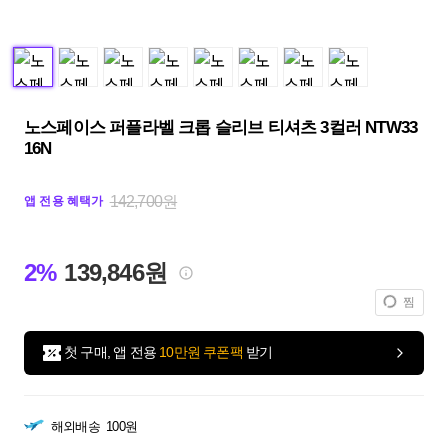
노스페이스 퍼플라벨 크롭 슬리브 티셔츠 3컬러 NTW33
16N
142,700원
앱 전용 혜택가
2%
139,846원
찜
첫 구매, 앱 전용
10만원 쿠폰팩
받기
해외배송
100원