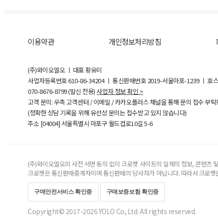
이용약관
개인정보처리방침
(주)와이오엘오 ㅣ 대표 황유미
사업자등록번호
610-86-34204
ㅣ 통신판매번호 2019-서울마포-1239 ㅣ 호
070-8676-8799 (발신 전용)
사업자 정보 확인 >
고객 문의: 우측 고객센터 / 이메일 / 카카오플러스 채널을 통해 문의 접수 부
(정확한 상담 기록을 위해 유선상 문의는 접수받고 있지 않습니다)
주소 [
04004
] 서울특별시 마포구 월드컵로10길
5-6
(주)와이오엘오의 사전 서면 동의 없이 크로켓 사이트의 일체의 정보, 콘텐츠 및 
크로켓은 통신판매중개자이며 통신판매의 당사자가 아닙니다. 따라서 크로켓은
구매안전서비스 확인증
구매보증보험 확인증
Copyright© 2017-2026 YOLO Co, Ltd. All rights reserved.