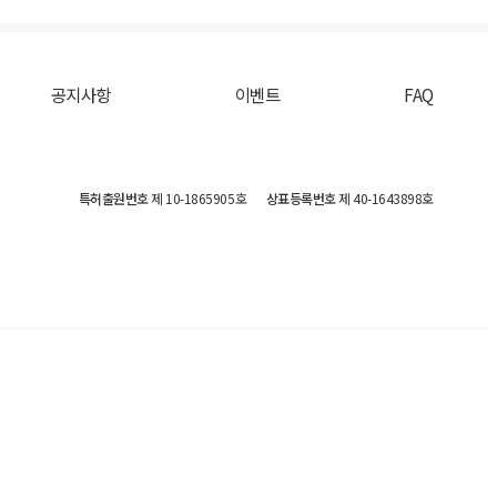
공지사항
이벤트
FAQ
특허출원번호
제 10-1865905호
상표등록번호
제 40-1643898호