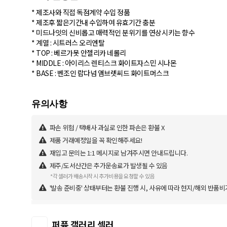
* 제조사와 직접 독점계약 수입 정품
* 제조후 짧은기간내 수입하여 유효기간 충분
* 미드나잇의 신비롭고 매력적인 분위기를 연상시키는 향수
* 계열 : 시트러스 오리엔탈
* TOP : 베르가못 안젤리카 네롤리
* MIDDLE : 아이리스 렌티스크 화이트자스민 시나몬
* BASE : 벤조인 랍다넘 앰브렛씨드 화이트머스크
파손 위험 / 택배사 과실로 인한 파손은 환불 X
제품 거래예정일을 꼭 확인해주세요!
재입고 문의는 1:1 메시지로 남겨주시면 안내드립니다.
제주/도서산간은 추가운송료가 발생될 수 있음
*각 셀러가 배송시작 시 추가비용을 요청할 수 있음
'발송 준비중' 상태부터는 환불 진행 시, 사유에 따라 현지/해외 반품비
퍼퓸 갤러리 셀러