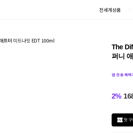
전세계상품
The D
퍼니 애
앱 전용 혜택
2%
16
첫 구