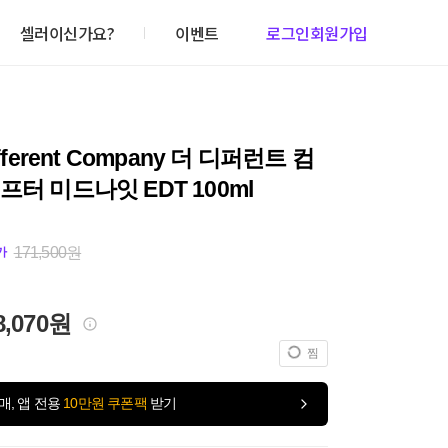
셀러이신가요?
이벤트
로그인
회원가입
ifferent Company 더 디퍼런트 컴
프터 미드나잇 EDT 100ml
171,500원
가
8,070원
찜
매, 앱 전용
10만원 쿠폰팩
받기