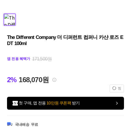
The Different Company 더 디퍼런트 컴퍼니 카샨 로즈 E
DT 100ml
171,500원
앱 전용 혜택가
2%
168,070원
찜
첫 구매, 앱 전용
10만원 쿠폰팩
받기
국내배송
무료