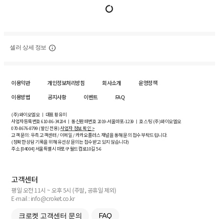
셀러 상세 정보
이용약관
개인정보처리방침
회사소개
운영정책
이용방법
공지사항
이벤트
FAQ
(주)와이오엘오 ㅣ 대표 황유미
사업자등록번호
610-86-34204
ㅣ 통신판매번호 2019-서울마포-1239 ㅣ 호스팅 (주)와이오엘오
070-8676-8799 (발신 전용)
사업자 정보 확인 >
고객 문의: 우측 고객센터 / 이메일 / 카카오플러스 채널을 통해 문의 접수 부탁드립니다.
(정확한 상담 기록을 위해 유선상 문의는 접수받고 있지 않습니다)
주소 [
04004
] 서울특별시 마포구 월드컵로10길
5-6
고객센터
평일 오전 11시 ~ 오후 5시 (주말, 공휴일 제외)
E-mail : info@croket.co.kr
크로켓 고객센터 문의
FAQ