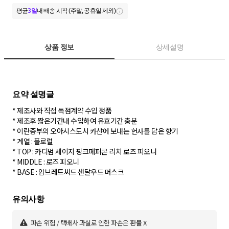
평균
3일
내 배송 시작 (주말, 공휴일 제외)
상품 정보
상세설명
* 제조사와 직접 독점계약 수입 정품
* 제조후 짧은기간내 수입하여 유효기간 충분
* 이란중부의 오아시스도시 카샨에 보내는 헌사를 담은 향기
* 계열 : 플로럴
* TOP : 카디멈 세이지 핑크페퍼콘 리치 로즈 피오니
* MIDDLE : 로즈 피오니
* BASE : 암브레트씨드 샌달우드 머스크
파손 위험 / 택배사 과실로 인한 파손은 환불 X