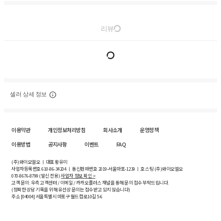
리뷰
셀러 상세 정보
이용약관
개인정보처리방침
회사소개
운영정책
이용방법
공지사항
이벤트
FAQ
(주)와이오엘오 ㅣ 대표 황유미
사업자등록번호
610-86-34204
ㅣ 통신판매번호 2019-서울마포-1239 ㅣ 호스팅 (주)와이오엘오
070-8676-8799 (발신 전용)
사업자 정보 확인 >
고객 문의: 우측 고객센터 / 이메일 / 카카오플러스 채널을 통해 문의 접수 부탁드립니다.
(정확한 상담 기록을 위해 유선상 문의는 접수받고 있지 않습니다)
주소 [
04004
] 서울특별시 마포구 월드컵로10길
5-6