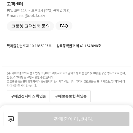
고객센터
평일 오전 11시 ~ 오후 5시 (주말, 공휴일 제외)
E-mail : info@croket.co.kr
크로켓 고객센터 문의
FAQ
특허출원번호
제 10-1865905호
상표등록번호
제 40-1643898호
(주)와이오엘오의 사전 서면 동의 없이 크로켓 사이트의 일체의 정보, 콘텐츠 및 UI등을 상업적 목적으로 전재,
전송, 스크래핑 등 무단 사용할 수 없습니다.
크로켓은 통신판매중개자이며 통신판매의 당사자가 아닙니다. 따라서 크로켓은 상품·거래정보 및 거래에 대
하여 책임을 지지 않습니다.
구매안전서비스 확인증
구매보증보험 확인증
Copyright© 2017-2026 YOLO Co, Ltd. All rights reserved.
판매중이 아닙니다.