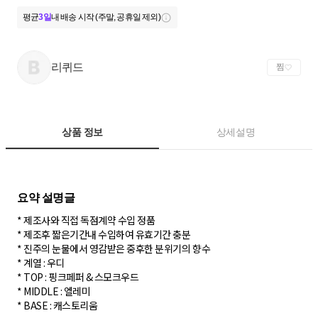
평균
3일
내 배송 시작 (주말, 공휴일 제외)
리퀴드
찜
상품 정보
상세설명
* 제조사와 직접 독점계약 수입 정품
* 제조후 짧은기간내 수입하여 유효기간 충분
* 진주의 눈물에서 영감받은 중후한 분위기의 향수
* 계열 : 우디
* TOP : 핑크페퍼 & 스모크우드
* MIDDLE : 엘레미
* BASE : 캐스토리움