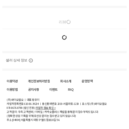
리뷰
셀러 상세 정보
이용약관
개인정보처리방침
회사소개
운영정책
이용방법
공지사항
이벤트
FAQ
(주)와이오엘오 ㅣ 대표 황유미
사업자등록번호
610-86-34204
ㅣ 통신판매번호 2019-서울마포-1239 ㅣ 호스팅 (주)와이오엘오
070-8676-8799 (발신 전용)
사업자 정보 확인 >
고객 문의: 우측 고객센터 / 이메일 / 카카오플러스 채널을 통해 문의 접수 부탁드립니다.
(정확한 상담 기록을 위해 유선상 문의는 접수받고 있지 않습니다)
주소 [
04004
] 서울특별시 마포구 월드컵로10길
5-6