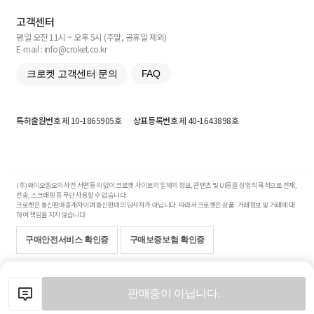
고객센터
평일 오전 11시 ~ 오후 5시 (주말, 공휴일 제외)
E-mail : info@croket.co.kr
크로켓 고객센터 문의
FAQ
특허출원번호
제 10-1865905호
상표등록번호
제 40-1643898호
(주)와이오엘오의 사전 서면 동의 없이 크로켓 사이트의 일체의 정보, 콘텐츠 및 UI등을 상업적 목적으로 전재,
전송, 스크래핑 등 무단 사용할 수 없습니다.
크로켓은 통신판매중개자이며 통신판매의 당사자가 아닙니다. 따라서 크로켓은 상품·거래정보 및 거래에 대
하여 책임을 지지 않습니다.
구매안전서비스 확인증
구매보증보험 확인증
Copyright© 2017-2026 YOLO Co, Ltd. All rights reserved.
판매중이 아닙니다.