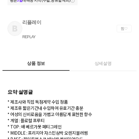
평균
3일
내 배송 시작 (주말, 공휴일 제외)
리플레이
찜
REPLAY
상품 정보
상세설명
* 제조사와 직접 독점계약 수입 정품
* 제조후 짧은기간내 수입하여 유효기간 충분
* 여성의 신비로움을 가볍고 아름답게 표현한 향수
* 계열 : 플로럴 프루티
* TOP : 배 베르가못 페티그레인
* MIDDLE : 프리지아 자스민삼박 오렌지블러썸