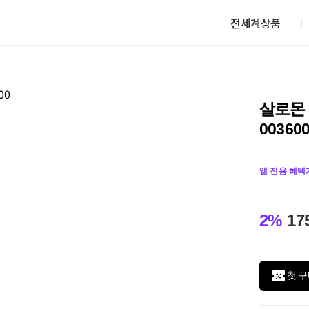
전세계상품
살로몬 
00360
앱 전용 혜택
2%
17
첫 구