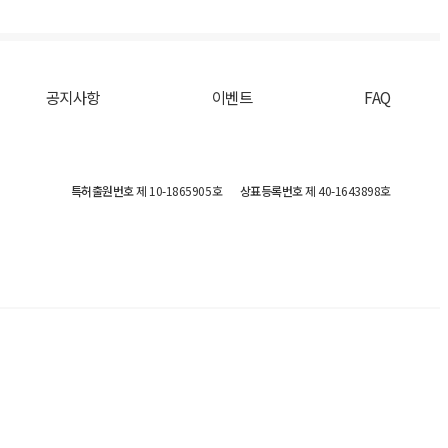
공지사항
이벤트
FAQ
특허출원번호
제 10-1865905호
상표등록번호
제 40-1643898호