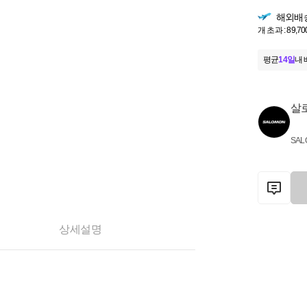
해외배
개 초과 : 89,70
평균
14일
내 
살
SAL
상세설명