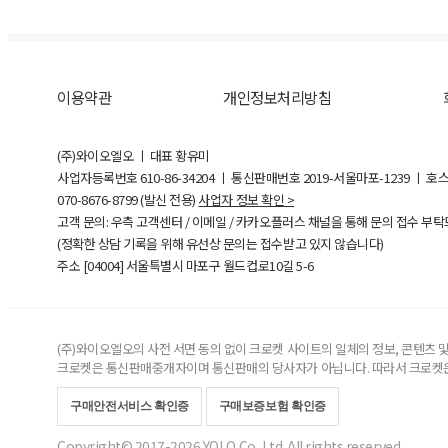
이용약관
개인정보처리방침
(주)와이오엘오 ㅣ 대표 황유미
사업자등록번호
610-86-34204
ㅣ 통신판매번호 2019-서울마포-1239 ㅣ 호
070-8676-8799 (발신 전용)
사업자 정보 확인 >
고객 문의: 우측 고객센터 / 이메일 / 카카오플러스 채널을 통해 문의 접수 부
(정확한 상담 기록을 위해 유선상 문의는 접수받고 있지 않습니다)
주소 [
04004
] 서울특별시 마포구 월드컵로10길
5-6
(주)와이오엘오의 사전 서면 동의 없이 크로켓 사이트의 일체의 정보, 콘텐츠 및 
크로켓은 통신판매중개자이며 통신판매의 당사자가 아닙니다. 따라서 크로켓은
구매안전서비스 확인증
구매보증보험 확인증
Copyright© 2017-2026 YOLO Co, Ltd. All rights reserved.