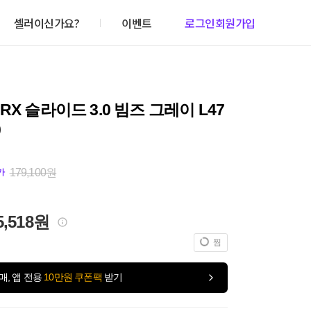
셀러이신가요?
이벤트
로그인
회원가입
RX 슬라이드 3.0 빔즈 그레이 L47
0
179,100원
가
5,518원
찜
매, 앱 전용
10만원 쿠폰팩
받기