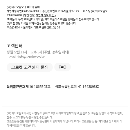
(주)와이오엘오 ㅣ 대표 황유미
사업자등록번호
610-86-34204
ㅣ 통신판매번호 2019-서울마포-1239 ㅣ 호스팅 (주)와이오엘오
070-8676-8799 (발신 전용)
사업자 정보 확인 >
고객 문의: 우측 고객센터 / 이메일 / 카카오플러스 채널을 통해 문의 접수 부탁드립니다.
(정확한 상담 기록을 위해 유선상 문의는 접수받고 있지 않습니다)
주소 [
04004
] 서울특별시 마포구 월드컵로10길
5-6
고객센터
평일 오전 11시 ~ 오후 5시 (주말, 공휴일 제외)
E-mail : info@croket.co.kr
크로켓 고객센터 문의
FAQ
특허출원번호
제 10-1865905호
상표등록번호
제 40-1643898호
(주)와이오엘오의 사전 서면 동의 없이 크로켓 사이트의 일체의 정보, 콘텐츠 및 UI등을 상업적 목적으로 전재,
전송, 스크래핑 등 무단 사용할 수 없습니다.
크로켓은 통신판매중개자이며 통신판매의 당사자가 아닙니다. 따라서 크로켓은 상품·거래정보 및 거래에 대
하여 책임을 지지 않습니다.