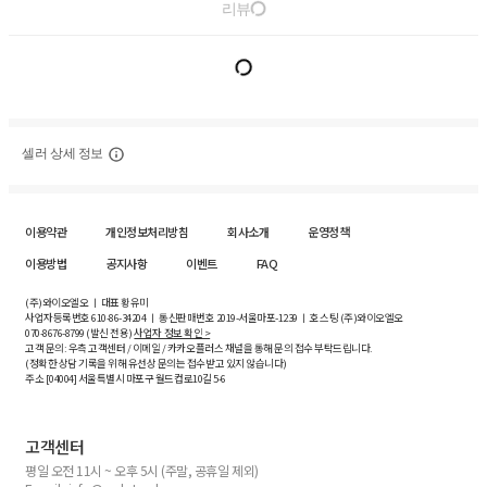
리뷰
셀러 상세 정보
이용약관
개인정보처리방침
회사소개
운영정책
이용방법
공지사항
이벤트
FAQ
(주)와이오엘오 ㅣ 대표 황유미
사업자등록번호
610-86-34204
ㅣ 통신판매번호 2019-서울마포-1239 ㅣ 호스팅 (주)와이오엘오
070-8676-8799 (발신 전용)
사업자 정보 확인 >
고객 문의: 우측 고객센터 / 이메일 / 카카오플러스 채널을 통해 문의 접수 부탁드립니다.
(정확한 상담 기록을 위해 유선상 문의는 접수받고 있지 않습니다)
주소 [
04004
] 서울특별시 마포구 월드컵로10길
5-6
고객센터
평일 오전 11시 ~ 오후 5시 (주말, 공휴일 제외)