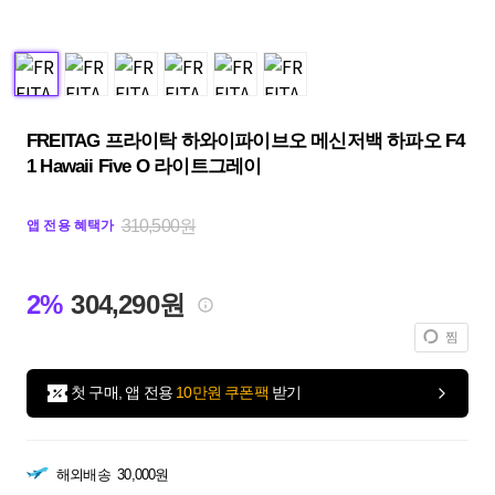
FREITAG 프라이탁 하와이파이브오 메신저백 하파오 F4
1 Hawaii Five O 라이트그레이
310,500원
앱 전용 혜택가
2%
304,290원
찜
첫 구매, 앱 전용
10만원 쿠폰팩
받기
해외배송
30,000원