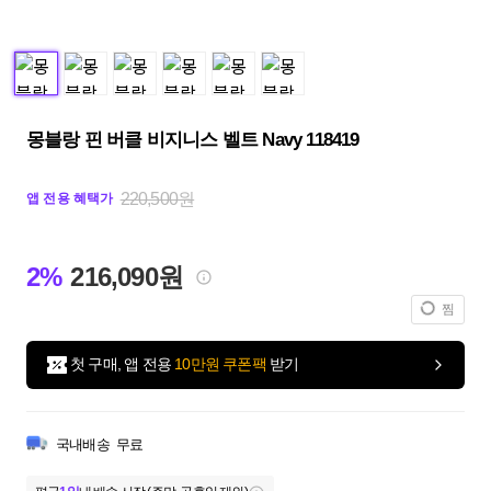
몽블랑 핀 버클 비지니스 벨트 Navy 118419
220,500원
앱 전용 혜택가
2%
216,090원
찜
첫 구매, 앱 전용
10만원 쿠폰팩
받기
국내배송
무료