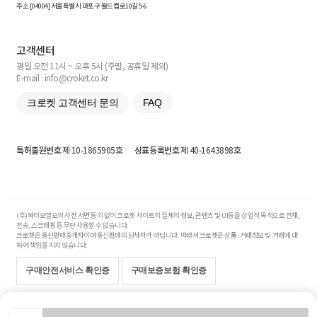
주소 [
04004
] 서울특별시 마포구 월드컵로10길
5-6
고객센터
평일 오전 11시 ~ 오후 5시 (주말, 공휴일 제외)
E-mail : info@croket.co.kr
크로켓 고객센터 문의
FAQ
특허출원번호
제 10-1865905호
상표등록번호
제 40-1643898호
(주)와이오엘오의 사전 서면 동의 없이 크로켓 사이트의 일체의 정보, 콘텐츠 및 UI등을 상업적 목적으로 전재,
전송, 스크래핑 등 무단 사용할 수 없습니다.
크로켓은 통신판매중개자이며 통신판매의 당사자가 아닙니다. 따라서 크로켓은 상품·거래정보 및 거래에 대
하여 책임을 지지 않습니다.
구매안전서비스 확인증
구매보증보험 확인증
Copyright© 2017-2026 YOLO Co, Ltd. All rights reserved.