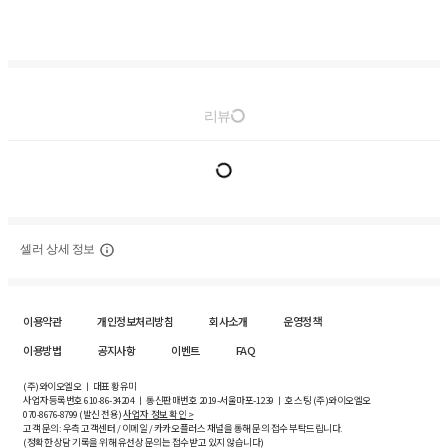
리뷰
셀러 상세 정보
이용약관
개인정보처리방침
회사소개
운영정책
이용방법
공지사항
이벤트
FAQ
(주)와이오엘오 ㅣ 대표 황유미
사업자등록번호
610-86-34204
ㅣ 통신판매번호 2019-서울마포-1239 ㅣ 호스팅 (주)와이오엘오
070-8676-8799 (발신 전용)
사업자 정보 확인 >
고객 문의: 우측 고객센터 / 이메일 / 카카오플러스 채널을 통해 문의 접수 부탁드립니다.
(정확한 상담 기록을 위해 유선상 문의는 접수받고 있지 않습니다)