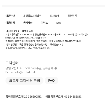
이용약관
개인정보처리방침
회사소개
운영정책
이용방법
공지사항
이벤트
FAQ
(주)와이오엘오 ㅣ 대표 황유미
사업자등록번호
610-86-34204
ㅣ 통신판매번호 2019-서울마포-1239 ㅣ 호스팅 (주)와이오엘오
070-8676-8799 (발신 전용)
사업자 정보 확인 >
고객 문의: 우측 고객센터 / 이메일 / 카카오플러스 채널을 통해 문의 접수 부탁드립니다.
(정확한 상담 기록을 위해 유선상 문의는 접수받고 있지 않습니다)
주소 [
04004
] 서울특별시 마포구 월드컵로10길
5-6
고객센터
평일 오전 11시 ~ 오후 5시 (주말, 공휴일 제외)
E-mail : info@croket.co.kr
크로켓 고객센터 문의
FAQ
특허출원번호
제 10-1865905호
상표등록번호
제 40-1643898호