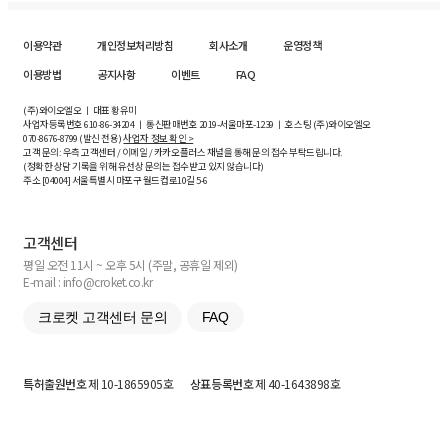
이용약관
개인정보처리방침
회사소개
운영정책
이용방법
공지사항
이벤트
FAQ
(주)와이오엘오 ㅣ 대표 황유미
사업자등록번호
610-86-34204
ㅣ 통신판매번호 2019-서울마포-1239 ㅣ 호스팅 (주)와이오엘오
070-8676-8799 (발신 전용)
사업자 정보 확인 >
고객 문의: 우측 고객센터 / 이메일 / 카카오플러스 채널을 통해 문의 접수 부탁드립니다.
(정확한 상담 기록을 위해 유선상 문의는 접수받고 있지 않습니다)
주소 [
04004
] 서울특별시 마포구 월드컵로10길
5-6
고객센터
평일 오전 11시 ~ 오후 5시 (주말, 공휴일 제외)
E-mail : info@croket.co.kr
크로켓 고객센터 문의
FAQ
특허출원번호
제 10-1865905호
상표등록번호
제 40-1643898호