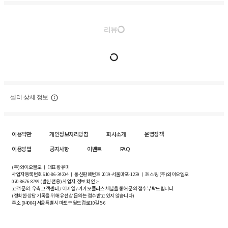
리뷰
셀러 상세 정보
이용약관
개인정보처리방침
회사소개
운영정책
이용방법
공지사항
이벤트
FAQ
(주)와이오엘오 ㅣ 대표 황유미
사업자등록번호
610-86-34204
ㅣ 통신판매번호 2019-서울마포-1239 ㅣ 호스팅 (주)와이오엘오
070-8676-8799 (발신 전용)
사업자 정보 확인 >
고객 문의: 우측 고객센터 / 이메일 / 카카오플러스 채널을 통해 문의 접수 부탁드립니다.
(정확한 상담 기록을 위해 유선상 문의는 접수받고 있지 않습니다)
주소 [
04004
] 서울특별시 마포구 월드컵로10길
5-6