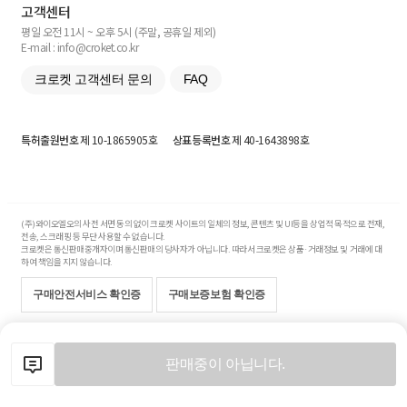
고객센터
평일 오전 11시 ~ 오후 5시 (주말, 공휴일 제외)
E-mail : info@croket.co.kr
크로켓 고객센터 문의
FAQ
특허출원번호
제 10-1865905호
상표등록번호
제 40-1643898호
(주)와이오엘오의 사전 서면 동의 없이 크로켓 사이트의 일체의 정보, 콘텐츠 및 UI등을 상업적 목적으로 전재,
전송, 스크래핑 등 무단 사용할 수 없습니다.
크로켓은 통신판매중개자이며 통신판매의 당사자가 아닙니다. 따라서 크로켓은 상품·거래정보 및 거래에 대
하여 책임을 지지 않습니다.
구매안전서비스 확인증
구매보증보험 확인증
Copyright© 2017-2026 YOLO Co, Ltd. All rights reserved.
판매중이 아닙니다.