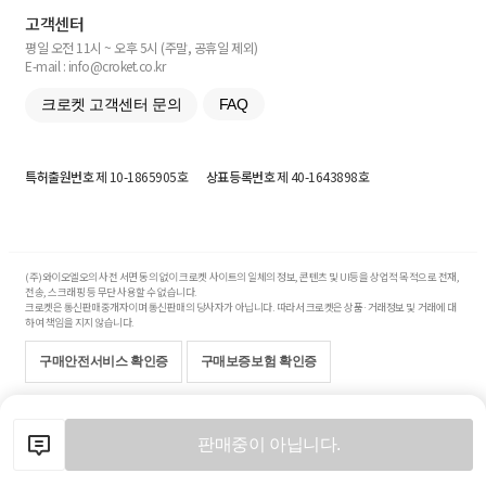
고객센터
평일 오전 11시 ~ 오후 5시 (주말, 공휴일 제외)
E-mail : info@croket.co.kr
크로켓 고객센터 문의
FAQ
특허출원번호
제 10-1865905호
상표등록번호
제 40-1643898호
(주)와이오엘오의 사전 서면 동의 없이 크로켓 사이트의 일체의 정보, 콘텐츠 및 UI등을 상업적 목적으로 전재,
전송, 스크래핑 등 무단 사용할 수 없습니다.
크로켓은 통신판매중개자이며 통신판매의 당사자가 아닙니다. 따라서 크로켓은 상품·거래정보 및 거래에 대
하여 책임을 지지 않습니다.
구매안전서비스 확인증
구매보증보험 확인증
Copyright© 2017-2026 YOLO Co, Ltd. All rights reserved.
판매중이 아닙니다.