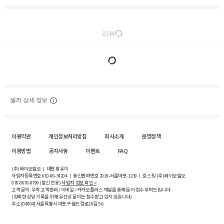
리뷰
셀러 상세 정보
이용약관
개인정보처리방침
회사소개
운영정책
이용방법
공지사항
이벤트
FAQ
(주)와이오엘오 ㅣ 대표 황유미
사업자등록번호
610-86-34204
ㅣ 통신판매번호 2019-서울마포-1239 ㅣ 호스팅 (주)와이오엘오
070-8676-8799 (발신 전용)
사업자 정보 확인 >
고객 문의: 우측 고객센터 / 이메일 / 카카오플러스 채널을 통해 문의 접수 부탁드립니다.
(정확한 상담 기록을 위해 유선상 문의는 접수받고 있지 않습니다)
주소 [
04004
] 서울특별시 마포구 월드컵로10길
5-6