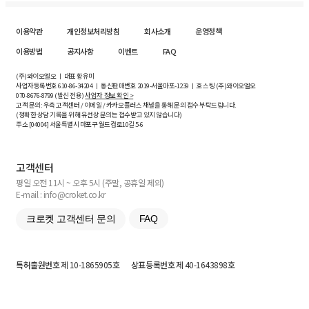
이용약관
개인정보처리방침
회사소개
운영정책
이용방법
공지사항
이벤트
FAQ
(주)와이오엘오 ㅣ 대표 황유미
사업자등록번호
610-86-34204
ㅣ 통신판매번호 2019-서울마포-1239 ㅣ 호스팅 (주)와이오엘오
070-8676-8799 (발신 전용)
사업자 정보 확인 >
고객 문의: 우측 고객센터 / 이메일 / 카카오플러스 채널을 통해 문의 접수 부탁드립니다.
(정확한 상담 기록을 위해 유선상 문의는 접수받고 있지 않습니다)
주소 [
04004
] 서울특별시 마포구 월드컵로10길
5-6
고객센터
평일 오전 11시 ~ 오후 5시 (주말, 공휴일 제외)
E-mail : info@croket.co.kr
크로켓 고객센터 문의
FAQ
특허출원번호
제 10-1865905호
상표등록번호
제 40-1643898호