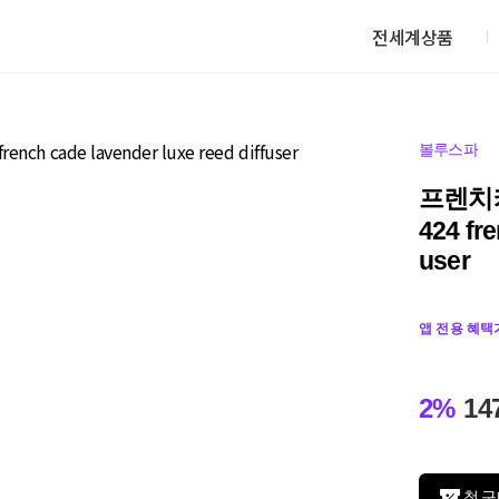
전세계상품
볼루스파
프렌치캐
424 fre
user
앱 전용 혜택
2%
14
첫 구