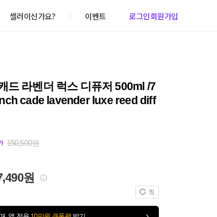
셀러이신가요?
이벤트
로그인
회원가입
드 라벤더 럭스 디퓨저 500ml /7
nch cade lavender luxe reed diff
150,500원
가
7,490원
찜
매, 앱 전용
10만원 쿠폰팩
받기