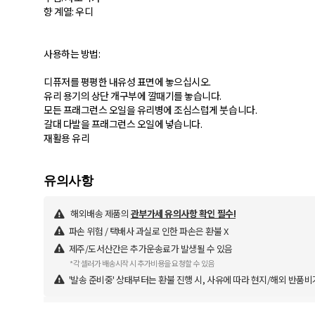
향 계열: 우디
사용하는 방법:
디퓨저를 평평한 내유성 표면에 놓으십시오.
유리 용기의 상단 개구부에 깔때기를 놓습니다.
모든 프래그런스 오일을 유리병에 조심스럽게 붓습니다.
갈대 다발을 프래그런스 오일에 넣습니다.
재활용 유리
해외배송 제품의
관부가세 유의사항 확인 필수!
파손 위험 / 택배사 과실로 인한 파손은 환불 X
제주/도서산간은 추가운송료가 발생될 수 있음
*각 셀러가 배송시작 시 추가비용을 요청할 수 있음
'발송 준비중' 상태부터는 환불 진행 시, 사유에 따라 현지/해외 반품비