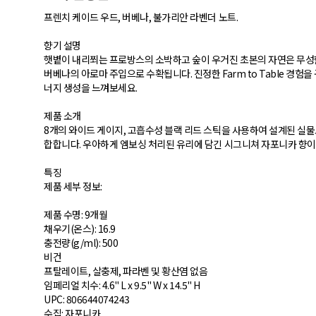
프렌치 케이드 우드, 버베나, 불가리안 라벤더 노트.
향기 설명
햇볕이 내리쬐는 프로방스의 소박하고 숲이 우거진 초본의 자연은 무성한
버베나의 아로마 주입으로 수확됩니다. 진정한 Farm to Table 경
너지 생성을 느껴보세요.
제품 소개
8개의 와이드 게이지, 고흡수성 블랙 리드 스틱을 사용하여 설계된 실물보다 5
합합니다. 우아하게 엠보싱 처리된 유리에 담긴 시그니쳐 자포니카 향이
특징
제품 세부 정보:
제품 수명: 9개월
채우기(온스): 16.9
충전량(g/ml): 500
비건
프탈레이트, 살충제, 파라벤 및 황산염 없음
임페리얼 치수: 4.6" L x 9.5" W x 14.5" H
UPC: 806644074243
수집: 자포니카