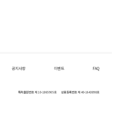
공지사항
이벤트
FAQ
특허출원번호
제 10-1865905호
상표등록번호
제 40-1643898호