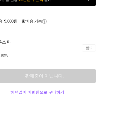
송
9,000원
합배송 가능
루스파
찜
USPA
판매중이 아닙니다.
혜택없이 비회원으로 구매하기