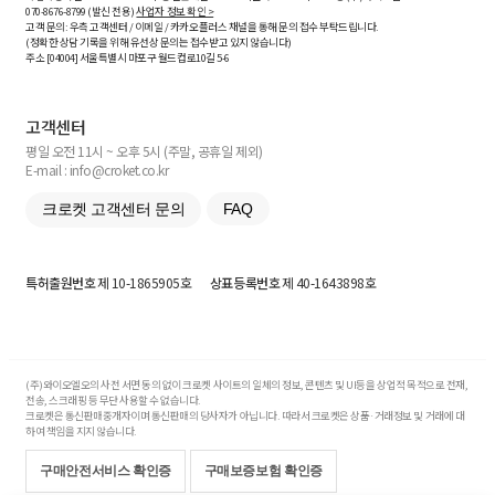
070-8676-8799 (발신 전용)
사업자 정보 확인 >
고객 문의: 우측 고객센터 / 이메일 / 카카오플러스 채널을 통해 문의 접수 부탁드립니다.
(정확한 상담 기록을 위해 유선상 문의는 접수받고 있지 않습니다)
주소 [
04004
] 서울특별시 마포구 월드컵로10길
5-6
고객센터
평일 오전 11시 ~ 오후 5시 (주말, 공휴일 제외)
E-mail : info@croket.co.kr
크로켓 고객센터 문의
FAQ
특허출원번호
제 10-1865905호
상표등록번호
제 40-1643898호
(주)와이오엘오의 사전 서면 동의 없이 크로켓 사이트의 일체의 정보, 콘텐츠 및 UI등을 상업적 목적으로 전재,
전송, 스크래핑 등 무단 사용할 수 없습니다.
크로켓은 통신판매중개자이며 통신판매의 당사자가 아닙니다. 따라서 크로켓은 상품·거래정보 및 거래에 대
하여 책임을 지지 않습니다.
구매안전서비스 확인증
구매보증보험 확인증