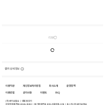
리뷰
셀러 상세 정보
이용약관
개인정보처리방침
회사소개
운영정책
이용방법
공지사항
이벤트
FAQ
(주)와이오엘오 ㅣ 대표 황유미
사업자등록번호
610-86-34204
ㅣ 통신판매번호 2019-서울마포-1239 ㅣ 호스팅 (주)와이오엘오