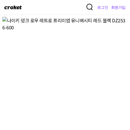
크
로그인
회원가입
로
켓