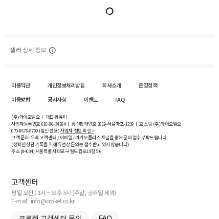
셀러 상세 정보
이용약관
개인정보처리방침
회사소개
운영정책
이용방법
공지사항
이벤트
FAQ
(주)와이오엘오 ㅣ 대표 황유미
사업자등록번호
610-86-34204
ㅣ 통신판매번호 2019-서울마포-1239 ㅣ 호스팅 (주)와이오엘오
070-8676-8799 (발신 전용)
사업자 정보 확인 >
고객 문의: 우측 고객센터 / 이메일 / 카카오플러스 채널을 통해 문의 접수 부탁드립니다.
(정확한 상담 기록을 위해 유선상 문의는 접수받고 있지 않습니다)
주소 [
04004
] 서울특별시 마포구 월드컵로10길
5-6
고객센터
평일 오전 11시 ~ 오후 5시 (주말, 공휴일 제외)
E-mail : info@croket.co.kr
크로켓 고객센터 문의
FAQ