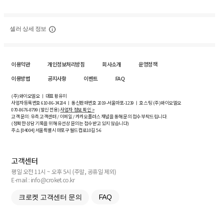
셀러 상세 정보
이용약관
개인정보처리방침
회사소개
운영정책
이용방법
공지사항
이벤트
FAQ
(주)와이오엘오 ㅣ 대표 황유미
사업자등록번호
610-86-34204
ㅣ 통신판매번호 2019-서울마포-1239 ㅣ 호스팅 (주)와이오엘오
070-8676-8799 (발신 전용)
사업자 정보 확인 >
고객 문의: 우측 고객센터 / 이메일 / 카카오플러스 채널을 통해 문의 접수 부탁드립니다.
(정확한 상담 기록을 위해 유선상 문의는 접수받고 있지 않습니다)
주소 [
04004
] 서울특별시 마포구 월드컵로10길
5-6
고객센터
평일 오전 11시 ~ 오후 5시 (주말, 공휴일 제외)
E-mail : info@croket.co.kr
크로켓 고객센터 문의
FAQ