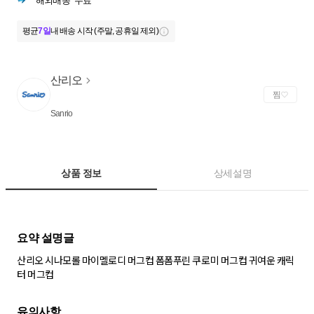
해외배송
무료
평균
7일
내 배송 시작 (주말, 공휴일 제외)
산리오
찜
Sanrio
상품 정보
상세설명
산리오 시나모롤 마이멜로디 머그컵 폼폼푸린 쿠로미 머그컵 귀여운 캐릭