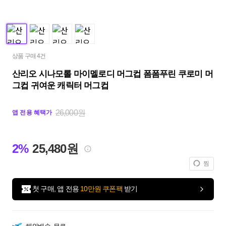
상품 구매 4건
산리오 시나모롤 마이멜로디 머그컵 폼폼푸린 쿠로미 머
그컵 귀여운 캐릭터 머그컵
26,000원
앱 전용 혜택가
2%
25,480원
찜
첫 구매, 앱 전용
10만원 쿠폰팩
받기