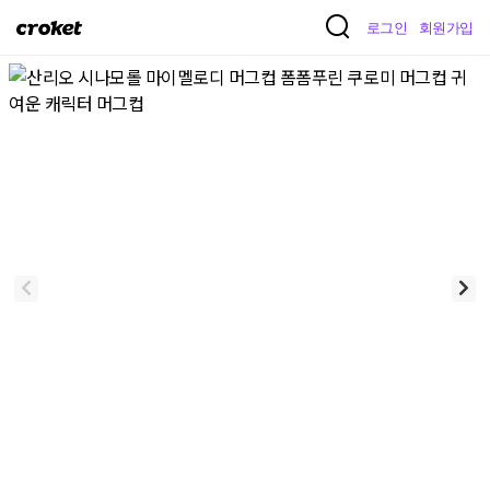
크
로그인
회원가입
로
켓