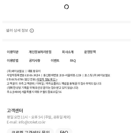
셀러 상세 정보
이용약관
개인정보처리방침
회사소개
운영정책
이용방법
공지사항
이벤트
FAQ
(주)와이오엘오 ㅣ 대표 황유미
사업자등록번호
610-86-34204
ㅣ 통신판매번호 2019-서울마포-1239 ㅣ 호스팅 (주)와이오엘오
070-8676-8799 (발신 전용)
사업자 정보 확인 >
고객 문의: 우측 고객센터 / 이메일 / 카카오플러스 채널을 통해 문의 접수 부탁드립니다.
(정확한 상담 기록을 위해 유선상 문의는 접수받고 있지 않습니다)
주소 [
04004
] 서울특별시 마포구 월드컵로10길
5-6
고객센터
평일 오전 11시 ~ 오후 5시 (주말, 공휴일 제외)
E-mail : info@croket.co.kr
크로켓 고객센터 문의
FAQ